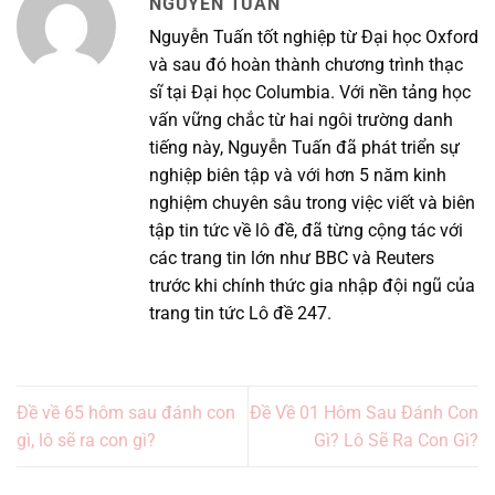
NGUYỄN TUẤN
Nguyễn Tuấn tốt nghiệp từ Đại học Oxford
và sau đó hoàn thành chương trình thạc
sĩ tại Đại học Columbia. Với nền tảng học
vấn vững chắc từ hai ngôi trường danh
tiếng này, Nguyễn Tuấn đã phát triển sự
nghiệp biên tập và với hơn 5 năm kinh
nghiệm chuyên sâu trong việc viết và biên
tập tin tức về lô đề, đã từng cộng tác với
các trang tin lớn như BBC và Reuters
trước khi chính thức gia nhập đội ngũ của
trang tin tức Lô đề 247.
Đề về 65 hôm sau đánh con
Đề Về 01 Hôm Sau Đánh Con
gì, lô sẽ ra con gì?
Gì? Lô Sẽ Ra Con Gì?