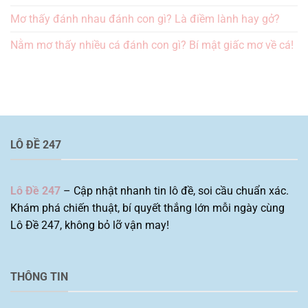
Mơ thấy đánh nhau đánh con gì? Là điềm lành hay gở?
Nằm mơ thấy nhiều cá đánh con gì? Bí mật giấc mơ về cá!
LÔ ĐỀ 247
Lô Đề 247
– Cập nhật nhanh tin lô đề, soi cầu chuẩn xác.
Khám phá chiến thuật, bí quyết thắng lớn mỗi ngày cùng
Lô Đề 247, không bỏ lỡ vận may!
THÔNG TIN