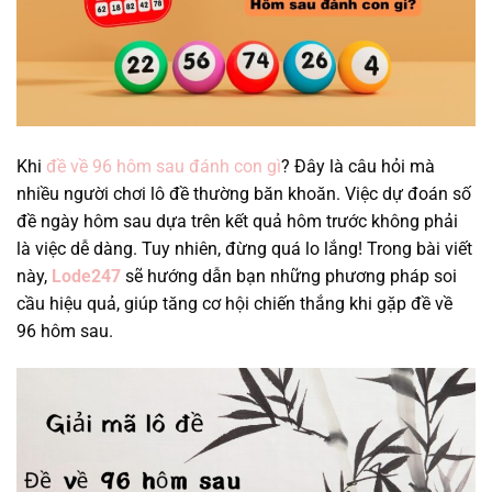
Khi
đề về 96 hôm sau đánh con gì
? Đây là câu hỏi mà
nhiều người chơi lô đề thường băn khoăn. Việc dự đoán số
đề ngày hôm sau dựa trên kết quả hôm trước không phải
là việc dễ dàng. Tuy nhiên, đừng quá lo lắng! Trong bài viết
này,
Lode247
sẽ hướng dẫn bạn những phương pháp soi
cầu hiệu quả, giúp tăng cơ hội chiến thắng khi gặp đề về
96 hôm sau.