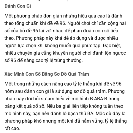
Đánh Con Gì
Một phương pháp đơn giản nhưng hiệu quả cao là đánh
theo tổng chuẩn khi đề về 96. Người chơi chỉ cần cộng hai
số của bộ đề 96 lại với nhau để phán đoán con số tiếp
theo. Phương pháp này khá dễ áp dụng và được nhiều
người lựa chọn khi không muốn quá phức tạp. Đặc biệt,
nhiều chuyên gia cũng khuyên người chơi đánh lộn ngược
số 96 để nâng cao tỷ lệ trúng thưởng.
Xác Minh Con Số Bằng Sơ Đồ Quả Trám
Một trong những cách nâng cao tỷ lệ thắng khi đề về 96
hôm sau đánh con gì là sử dụng sơ đồ quả trám. Phương
pháp này đòi hỏi sự am hiểu về mô hình B-ABA-B trong
bảng kết quả xổ số. Nếu ba giải liên tiếp không tuân theo
mô hình này, bạn nên đánh lô bạch thủ BA. Mặc dù đây là
phương pháp khó nhưng một khi đã nắm vững, tỷ lệ thắng
rất cao.